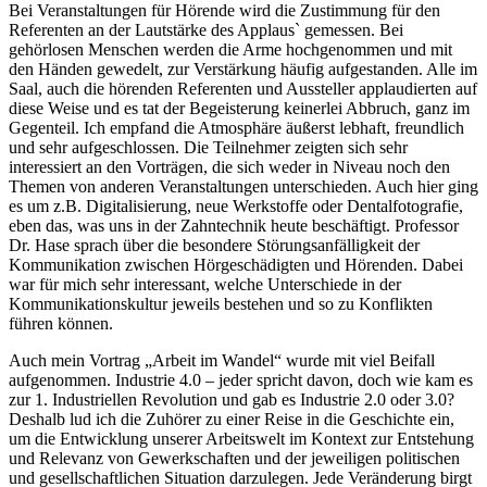
Bei Veranstaltungen für Hörende wird die Zustimmung für den
Referenten an der Lautstärke des Applaus` gemessen. Bei
gehörlosen Menschen werden die Arme hochgenommen und mit
den Händen gewedelt, zur Verstärkung häufig aufgestanden. Alle im
Saal, auch die hörenden Referenten und Aussteller applaudierten auf
diese Weise und es tat der Begeisterung keinerlei Abbruch, ganz im
Gegenteil. Ich empfand die Atmosphäre äußerst lebhaft, freundlich
und sehr aufgeschlossen. Die Teilnehmer zeigten sich sehr
interessiert an den Vorträgen, die sich weder in Niveau noch den
Themen von anderen Veranstaltungen unterschieden. Auch hier ging
es um z.B. Digitalisierung, neue Werkstoffe oder Dentalfotografie,
eben das, was uns in der Zahntechnik heute beschäftigt. Professor
Dr. Hase sprach über die besondere Störungsanfälligkeit der
Kommunikation zwischen Hörgeschädigten und Hörenden. Dabei
war für mich sehr interessant, welche Unterschiede in der
Kommunikationskultur jeweils bestehen und so zu Konflikten
führen können.
Auch mein Vortrag „Arbeit im Wandel“ wurde mit viel Beifall
aufgenommen. Industrie 4.0 – jeder spricht davon, doch wie kam es
zur 1. Industriellen Revolution und gab es Industrie 2.0 oder 3.0?
Deshalb lud ich die Zuhörer zu einer Reise in die Geschichte ein,
um die Entwicklung unserer Arbeitswelt im Kontext zur Entstehung
und Relevanz von Gewerkschaften und der jeweiligen politischen
und gesellschaftlichen Situation darzulegen. Jede Veränderung birgt