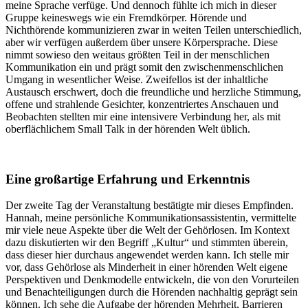
meine Sprache verfüge. Und dennoch fühlte ich mich in dieser
Gruppe keineswegs wie ein Fremdkörper. Hörende und
Nichthörende kommunizieren zwar in weiten Teilen unterschiedlich,
aber wir verfügen außerdem über unsere Körpersprache. Diese
nimmt sowieso den weitaus größten Teil in der menschlichen
Kommunikation ein und prägt somit den zwischenmenschlichen
Umgang in wesentlicher Weise. Zweifellos ist der inhaltliche
Austausch erschwert, doch die freundliche und herzliche Stimmung,
offene und strahlende Gesichter, konzentriertes Anschauen und
Beobachten stellten mir eine intensivere Verbindung her, als mit
oberflächlichem Small Talk in der hörenden Welt üblich.
Eine großartige Erfahrung und Erkenntnis
Der zweite Tag der Veranstaltung bestätigte mir dieses Empfinden.
Hannah, meine persönliche Kommunikationsassistentin, vermittelte
mir viele neue Aspekte über die Welt der Gehörlosen. Im Kontext
dazu diskutierten wir den Begriff „Kultur“ und stimmten überein,
dass dieser hier durchaus angewendet werden kann. Ich stelle mir
vor, dass Gehörlose als Minderheit in einer hörenden Welt eigene
Perspektiven und Denkmodelle entwickeln, die von den Vorurteilen
und Benachteiligungen durch die Hörenden nachhaltig geprägt sein
können. Ich sehe die Aufgabe der hörenden Mehrheit, Barrieren