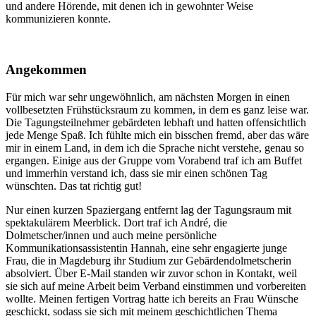
und andere Hörende, mit denen ich in gewohnter Weise
kommunizieren konnte.
Angekommen
Für mich war sehr ungewöhnlich, am nächsten Morgen in einen
vollbesetzten Frühstücksraum zu kommen, in dem es ganz leise war.
Die Tagungsteilnehmer gebärdeten lebhaft und hatten offensichtlich
jede Menge Spaß. Ich fühlte mich ein bisschen fremd, aber das wäre
mir in einem Land, in dem ich die Sprache nicht verstehe, genau so
ergangen. Einige aus der Gruppe vom Vorabend traf ich am Buffet
und immerhin verstand ich, dass sie mir einen schönen Tag
wünschten. Das tat richtig gut!
Nur einen kurzen Spaziergang entfernt lag der Tagungsraum mit
spektakulärem Meerblick. Dort traf ich André, die
Dolmetscher/innen und auch meine persönliche
Kommunikationsassistentin Hannah, eine sehr engagierte junge
Frau, die in Magdeburg ihr Studium zur Gebärdendolmetscherin
absolviert. Über E-Mail standen wir zuvor schon in Kontakt, weil
sie sich auf meine Arbeit beim Verband einstimmen und vorbereiten
wollte. Meinen fertigen Vortrag hatte ich bereits an Frau Wünsche
geschickt, sodass sie sich mit meinem geschichtlichen Thema