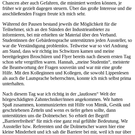
Chancen aber auch Gefahren, die minimiert werden können, je
früher wir gezielt dagegen steuern. Über das große Interesse und die
anschließenden Fragen freute ich mich sehr.
Während der Pausen bestand jeweils die Möglichkeit für die
Teilnehmer, sich an den Ständen der Industrieanbieter zu
informieren, bei mir erhielten sie Material über den Verband.
Studentinnen der Gebärdensprache unterstützten jeden Aussteller, so
war die Verständigung problemlos. Teilweise war so viel Andrang
am Stand, dass wir richtig ins Schwitzen kamen und meine
bereitgelegten Broschüren und Flyer bereits nach diesem ersten Tag
schon sehr vergriffen waren. Hannah, „meine Studentin“, meisterte
die Beantwortung der Fragen souverän und war mir eine große
Hilfe. Mit den Kolleginnen und Kollegen, die sowohl Lippenlesen
als auch die Lautsprache beherrschten, konnte ich mich selbst prima
unterhalten.
Nach diesem Tag war ich richtig in der „lautlosen“ Welt der
hörgeschädigten Zahntechniker/innen angekommen. Wir hatten
Spaß zusammen, kommunizierten mit Hilfe von Mimik, Gestik und
geschriebenen Zetteln und wenn es tiefer gehen sollte, dann
unterstützten uns die Dolmetscher. So erhielt der Begriff
„Barrierefreiheit“ für mich eine ganz real gefühlte Bedeutung. Wir
Aussteller bzw. Referenten und die Dolmetscher waren hier eine
kleine Minderheit und ich sah die Barriere bei mir, weil ich nur über