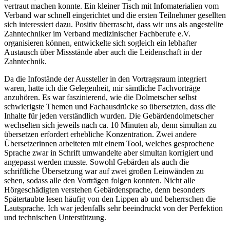
vertraut machen konnte. Ein kleiner Tisch mit Infomaterialien vom
Verband war schnell eingerichtet und die ersten Teilnehmer gesellten
sich interessiert dazu. Positiv überrascht, dass wir uns als angestellte
Zahntechniker im Verband medizinischer Fachberufe e.V.
organisieren können, entwickelte sich sogleich ein lebhafter
Austausch über Missstände aber auch die Leidenschaft in der
Zahntechnik.
Da die Infostände der Aussteller in den Vortragsraum integriert
waren, hatte ich die Gelegenheit, mir sämtliche Fachvorträge
anzuhören. Es war faszinierend, wie die Dolmetscher selbst
schwierigste Themen und Fachausdrücke so übersetzten, dass die
Inhalte für jeden verständlich wurden. Die Gebärdendolmetscher
wechselten sich jeweils nach ca. 10 Minuten ab, denn simultan zu
übersetzen erfordert erhebliche Konzentration. Zwei andere
Übersetzerinnen arbeiteten mit einem Tool, welches gesprochene
Sprache zwar in Schrift umwandelte aber simultan korrigiert und
angepasst werden musste. Sowohl Gebärden als auch die
schriftliche Übersetzung war auf zwei großen Leinwänden zu
sehen, sodass alle den Vorträgen folgen konnten. Nicht alle
Hörgeschädigten verstehen Gebärdensprache, denn besonders
Spätertaubte lesen häufig von den Lippen ab und beherrschen die
Lautsprache. Ich war jedenfalls sehr beeindruckt von der Perfektion
und technischen Unterstützung.