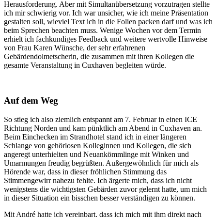
Herausforderung. Aber mit Simultanübersetzung vorzutragen stellte
ich mir schwierig vor. Ich war unsicher, wie ich meine Präsentation
gestalten soll, wieviel Text ich in die Folien packen darf und was ich
beim Sprechen beachten muss. Wenige Wochen vor dem Termin
erhielt ich fachkundiges Feedback und weitere wertvolle Hinweise
von Frau Karen Wünsche, der sehr erfahrenen
Gebärdendolmetscherin, die zusammen mit ihren Kollegen die
gesamte Veranstaltung in Cuxhaven begleiten würde.
Auf dem Weg
So stieg ich also ziemlich entspannt am 7. Februar in einen ICE
Richtung Norden und kam pünktlich am Abend in Cuxhaven an.
Beim Einchecken im Strandhotel stand ich in einer längeren
Schlange von gehörlosen Kolleginnen und Kollegen, die sich
angeregt unterhielten und Neuankömmlinge mit Winken und
Umarmungen freudig begrüßten. Außergewöhnlich für mich als
Hörende war, dass in dieser fröhlichen Stimmung das
Stimmengewirr nahezu fehlte. Ich ärgerte mich, dass ich nicht
wenigstens die wichtigsten Gebärden zuvor gelernt hatte, um mich
in dieser Situation ein bisschen besser verständigen zu können.
Mit André hatte ich vereinbart, dass ich mich mit ihm direkt nach