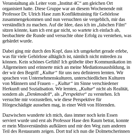
Veranstaltung als Leiter vom „Institut 4C“ am gleichen Ort
organisiert hatte. Diese Gruppe war an diesem Wochenende mit
Professor Dr. Ulrich Hase zum Konflikttraining für Gehörlose
zusammengekommen und nun versuchten sie vergeblich, mir das
verständlich zu machen. Auf die Idee, dass ich im „falschen Film“
sitzen könnte, kam ich erst gar nicht, so wartete ich einfach ab,
beobachtete die Runde und versuchte ohne Erfolg zu verstehen, was
gebärdet wurde.
Dabei ging mir durch den Kopf, dass ich umgekehrt gerade erlebe,
was für viele Gehörlose alltäglich ist, nämlich nicht mitreden zu
können. Kein schönes Gefühl! Ich grübelte über Kommunikation im
Allgemeinen und erinnerte mich an meine Mediationsausbildung, in
der wir den Begriff
„Kultur“
für uns neu definieren lernten. Wir
sprachen von Unternehmenskulturen, unterschiedlichen Kulturen
von Männern und Frauen –
„Kultur“
im Sinne verschiedener
Herkunft und Sozialisation. Wir lernten, „
Kultur
“ nicht als Realität,
sondern als „
Denkmodell
“, als „
Perspektive
“ zu verstehen. Ich
versuchte mir vorzustellen, wie diese Perspektive für
Hörgeschädigte aussehen mag, in einer Welt von Hörenden.
Dazwischen wunderte ich mich, dass immer noch kein Essen
serviert wurde und erst als Professor Hase den Raum betrat, konnte
er mein Missverständnis aufklären und mir den Weg zum anderen
Teil des Restaurants zeigen. Dort traf ich nun die Dolmetscherinnen