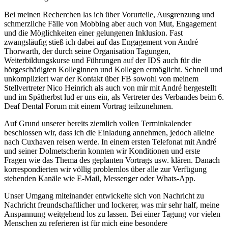
Bei meinen Recherchen las ich über Vorurteile, Ausgrenzung und
schmerzliche Fälle von Mobbing aber auch von Mut, Engagement
und die Möglichkeiten einer gelungenen Inklusion. Fast
zwangsläufig stieß ich dabei auf das Engagement von André
Thorwarth, der durch seine Organisation Tagungen,
Weiterbildungskurse und Führungen auf der IDS auch für die
hörgeschädigten Kolleginnen und Kollegen ermöglicht. Schnell und
unkompliziert war der Kontakt über FB sowohl von meinem
Stellvertreter Nico Heinrich als auch von mir mit André hergestellt
und im Spätherbst lud er uns ein, als Vertreter des Verbandes beim 6.
Deaf Dental Forum mit einem Vortrag teilzunehmen.
Auf Grund unserer bereits ziemlich vollen Terminkalender
beschlossen wir, dass ich die Einladung annehmen, jedoch alleine
nach Cuxhaven reisen werde. In einem ersten Telefonat mit André
und seiner Dolmetscherin konnten wir Konditionen und erste
Fragen wie das Thema des geplanten Vortrags usw. klären. Danach
korrespondierten wir völlig problemlos über alle zur Verfügung
stehenden Kanäle wie E-Mail, Messenger oder Whats-App.
Unser Umgang miteinander entwickelte sich von Nachricht zu
Nachricht freundschaftlicher und lockerer, was mir sehr half, meine
Anspannung weitgehend los zu lassen. Bei einer Tagung vor vielen
Menschen zu referieren ist für mich eine besondere