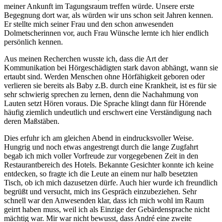
meiner Ankunft im Tagungsraum treffen würde. Unsere erste
Begegnung dort war, als würden wir uns schon seit Jahren kennen.
Er stellte mich seiner Frau und den schon anwesenden
Dolmetscherinnen vor, auch Frau Wünsche lernte ich hier endlich
persönlich kennen.
Aus meinen Recherchen wusste ich, dass die Art der
Kommunikation bei Hörgeschädigten stark davon abhängt, wann sie
ertaubt sind. Werden Menschen ohne Hörfähigkeit geboren oder
verlieren sie bereits als Baby z.B. durch eine Krankheit, ist es für sie
sehr schwierig sprechen zu lernen, denn die Nachahmung von
Lauten setzt Hören voraus. Die Sprache klingt dann für Hörende
häufig ziemlich undeutlich und erschwert eine Verständigung nach
deren Maßstäben.
Dies erfuhr ich am gleichen Abend in eindrucksvoller Weise.
Hungrig und noch etwas angestrengt durch die lange Zugfahrt
begab ich mich voller Vorfreude zur vorgegebenen Zeit in den
Restaurantbereich des Hotels. Bekannte Gesichter konnte ich keine
entdecken, so fragte ich die Leute an einem nur halb besetzten
Tisch, ob ich mich dazusetzen dürfe. Auch hier wurde ich freundlich
begrüßt und versucht, mich ins Gespräch einzubeziehen. Sehr
schnell war den Anwesenden klar, dass ich mich wohl im Raum
geirrt haben muss, weil ich als Einzige der Gebärdensprache nicht
mächtig war. Mir war nicht bewusst, dass André eine zweite